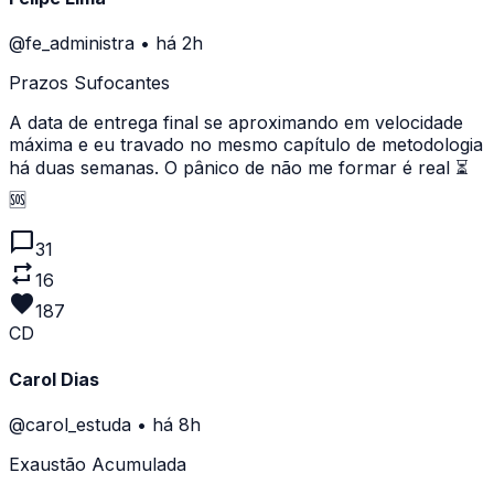
@fe_administra
•
há 2h
Prazos Sufocantes
A data de entrega final se aproximando em velocidade
máxima e eu travado no mesmo capítulo de metodologia
há duas semanas. O pânico de não me formar é real ⏳
🆘
chat_bubble
31
repeat
16
favorite
187
CD
Carol Dias
@carol_estuda
•
há 8h
Exaustão Acumulada