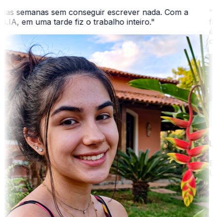
as semanas sem conseguir escrever nada. Com a
"
O s
A, em uma tarde fiz o trabalho inteiro.
"
for
é mui
dema
Luis
Enge
UF