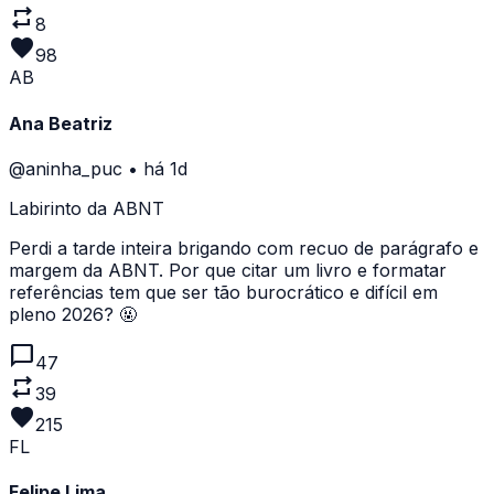
repeat
8
favorite
98
AB
Ana Beatriz
@aninha_puc
•
há 1d
Labirinto da ABNT
Perdi a tarde inteira brigando com recuo de parágrafo e
margem da ABNT. Por que citar um livro e formatar
referências tem que ser tão burocrático e difícil em
pleno 2026? 🤬
chat_bubble
47
repeat
39
favorite
215
FL
Felipe Lima