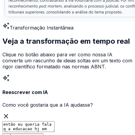
auto_awesome
Transformação Instantânea
Veja a transformação em
tempo real
Clique no botão abaixo para ver como nossa IA
converte um rascunho de ideias soltas em um texto com
rigor científico formatado nas normas ABNT.
auto_awesome
Reescrever
com IA
Como você gostaria que a IA ajudasse?
close