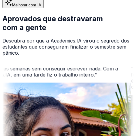
auto_awesome
Melhorar com IA
Aprovados
que destravaram
com a gente
Descubra por que a Academics.IA virou o segredo dos
estudantes que conseguiram finalizar o semestre sem
pânico.
as semanas sem conseguir escrever nada. Com a
"
O s
A, em uma tarde fiz o trabalho inteiro.
"
for
é mui
dema