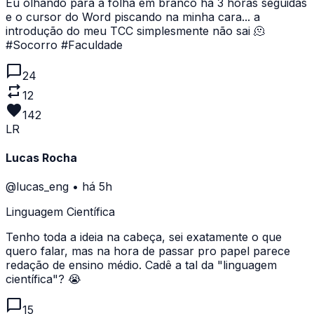
Eu olhando para a folha em branco há 3 horas seguidas
e o cursor do Word piscando na minha cara... a
introdução do meu TCC simplesmente não sai 🫠
#Socorro #Faculdade
chat_bubble
24
repeat
12
favorite
142
LR
Lucas Rocha
@lucas_eng
•
há 5h
Linguagem Científica
Tenho toda a ideia na cabeça, sei exatamente o que
quero falar, mas na hora de passar pro papel parece
redação de ensino médio. Cadê a tal da "linguagem
científica"? 😭
chat_bubble
15