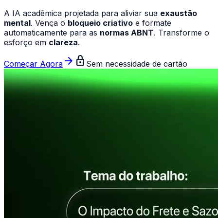
A IA acadêmica projetada para aliviar sua
exaustão
mental
. Vença o
bloqueio criativo
e formate
automaticamente para as
normas ABNT
. Transforme o
esforço em
clareza
.
arrow_forward
lock
Começar Agora
Sem necessidade de cartão