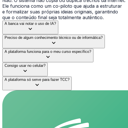
Não. O sistema não copia ou duplica trechos da internet.
Ele funciona como um co-piloto que ajuda a estruturar
e formalizar suas próprias ideias originais, garantindo
que o conteúdo final seja totalmente autêntico.
A banca vai notar o uso de IA?
expand_more
Preciso de algum conhecimento técnico ou de informática?
expand_more
A plataforma funciona para o meu curso específico?
expand_more
Consigo usar no celular?
expand_more
A plataforma só serve para fazer TCC?
expand_more