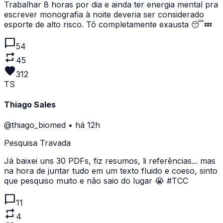
Trabalhar 8 horas por dia e ainda ter energia mental pra
escrever monografia à noite deveria ser considerado
esporte de alto risco. Tô completamente exausta 😴💤
chat_bubble
54
repeat
45
favorite
312
TS
Thiago Sales
@thiago_biomed
•
há 12h
Pesquisa Travada
Já baixei uns 30 PDFs, fiz resumos, li referências... mas
na hora de juntar tudo em um texto fluido e coeso, sinto
que pesquiso muito e não saio do lugar 😭 #TCC
chat_bubble
11
repeat
4